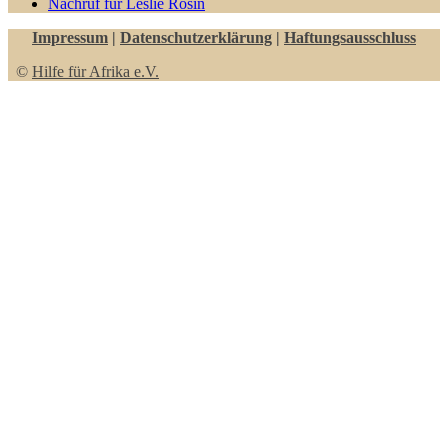
Nachruf für Leslie Rosin
Impressum
|
Datenschutzerklärung
|
Haftungsausschluss
©
Hilfe für Afrika e.V.