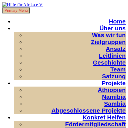
Skip
to
Primary Menu
Hilfe für Afrika e.V.
Damit Unterstützung nicht im Sande verläuft.
content
Home
Über uns
Was wir tun
Zielgruppen
Ansatz
Leitlinien
Geschichte
Team
Satzung
Projekte
Äthiopien
Namibia
Sambia
Abgeschlossene Projekte
Konkret Helfen
Fördermitgliedschaft