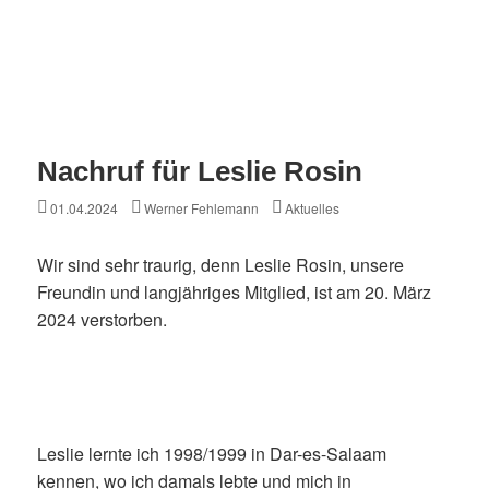
Nachruf für Leslie Rosin
Posted
Author
Categories
01.04.2024
Werner Fehlemann
Aktuelles
on
Wir sind sehr traurig, denn Leslie Rosin, unsere
Freundin und langjähriges Mitglied, ist am 20. März
2024 verstorben.
Leslie lernte ich 1998/1999 in Dar-es-Salaam
kennen, wo ich damals lebte und mich in