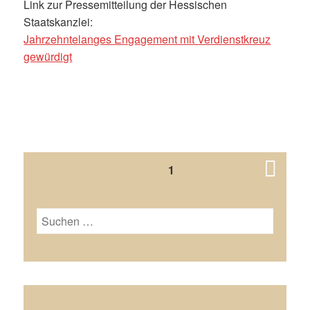
Link zur Pressemitteilung der Hessischen
Staatskanzlei:
Jahrzehntelanges Engagement mit Verdienstkreuz
gewürdigt
Seitennummerierung
PAGE
1
der
Beiträge
Next
Suchen
nach:
page