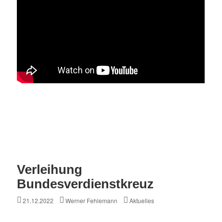
Verleihung
Bundesverdienstkreuz
Posted
Author
Categories
21.12.2022
Werner Fehlemann
Aktuelles
on