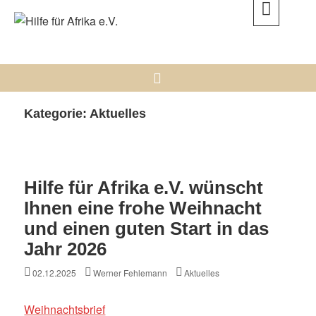
Skip
to
Hilfe für Afrika e.V.
content
DAMIT UNTERSTÜTZUNG NICHT IM SANDE VERLÄUFT.
Search
Kategorie:
Aktuelles
Hilfe für Afrika e.V. wünscht
Ihnen eine frohe Weihnacht
und einen guten Start in das
Jahr 2026
Posted
Author
Categories
02.12.2025
Werner Fehlemann
Aktuelles
on
Weihnachtsbrief