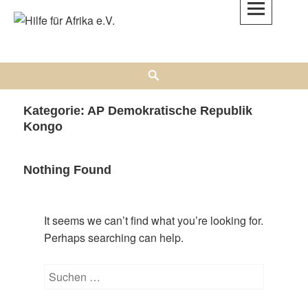
Skip
to
Hilfe für Afrika e.V.
content
DAMIT UNTERSTÜTZUNG NICHT IM SANDE VERLÄUFT.
Search
Kategorie:
AP Demokratische Republik
Kongo
Nothing Found
It seems we can’t find what you’re looking for.
Perhaps searching can help.
Suchen
nach: