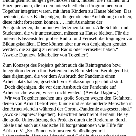
Bildungseinrichtungen geschlossen sind, müssen die Familien und
Einzelpersonen, die in den unterschiedlichen Programmen von
Together integriert waren, mit ihren Kindern zu Hause bleiben. Das
bedeutet, dass z.B. diejenigen, die gerade eine Ausbildung machten,
diese nicht fortsetzen können…. „mit Ausnahme der
Postgraduierten, die online weiterlernen können. Alle Schüler und
Studenten, die wir unterstützen, müssen zu Hause bleiben. Für die
unteren Klassenstufen gibt es Radio- und Fernsehübertragungen von
Bildungskanälen. Diese können aber nur von denjenigen genutzt
werden, die Zugang zu einem Radio oder Fernseher haben.“
(Awoke Dagnew, Mitarbeiter von Together!).
Zum Konzept des Projekts gehört auch die Reintegration bzw.
Integration der von ihm Betreuten ins Berufsleben. Beruhigend ist,
dass diejenigen, die vor dem Ausbruch der Pandemie einen
Arbeitsplatz hatten, gesetzlich vor Entlassungen geschützt sind.
„Doch diejenigen, die vor dem Ausbruch der Pandemie auf
Arbeitssuche waren, wissen nicht weiter.“ (Awoke Dagnew).
„Wir von Together machen uns große Sorgen wegen den Gefahren,
denen von Armut betroffene, blinde und sehbehinderte Menschen in
den Armenvierteln während der Corona-Pandemie ausgesetzt sind.“
(Awoke Dagnew/Together). Erleichtert beschreibt Berhanu Belay
die große Unterstützung des Projekts durch die Regierung, durch
lokale und auch ausländische Hilfsorganisationen wie Hilfe für
Afrika e.V. „So können wir unseren Schützlingen mit