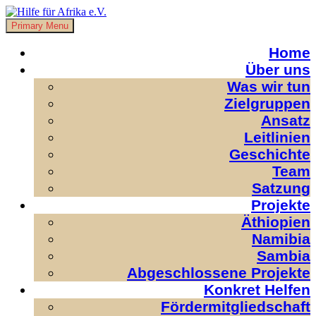
Skip
to
Primary Menu
Hilfe für Afrika e.V.
Damit Unterstützung nicht im Sande verläuft.
content
Home
Über uns
Was wir tun
Zielgruppen
Ansatz
Leitlinien
Geschichte
Team
Satzung
Projekte
Äthiopien
Namibia
Sambia
Abgeschlossene Projekte
Konkret Helfen
Fördermitgliedschaft