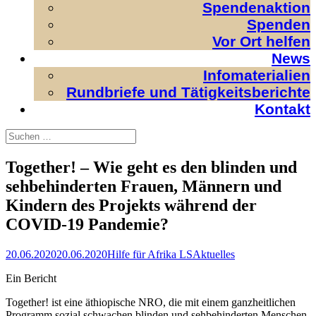
Spendenaktion
Spenden
Vor Ort helfen
News
Infomaterialien
Rundbriefe und Tätigkeitsberichte
Kontakt
Search
Suchen
nach:
Together! – Wie geht es den blinden und
sehbehinderten Frauen, Männern und
Kindern des Projekts während der
COVID-19 Pandemie?
Posted
Author
Categories
20.06.2020
20.06.2020
Hilfe für Afrika LS
Aktuelles
on
Ein Bericht
Together! ist eine äthiopische NRO, die mit einem ganzheitlichen
Programm sozial schwachen blinden und sehbehinderten Menschen