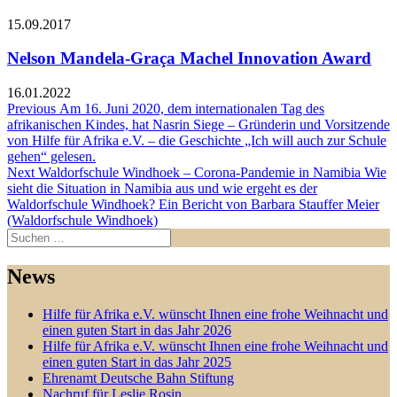
15.09.2017
Nelson Mandela-Graça Machel Innovation Award
16.01.2022
Beitragsnavigation
Previous
Previous
Am 16. Juni 2020, dem internationalen Tag des
post:
afrikanischen Kindes, hat Nasrin Siege – Gründerin und Vorsitzende
von Hilfe für Afrika e.V. – die Geschichte „Ich will auch zur Schule
gehen“ gelesen.
Next
Next
Waldorfschule Windhoek – Corona-Pandemie in Namibia Wie
post:
sieht die Situation in Namibia aus und wie ergeht es der
Waldorfschule Windhoek? Ein Bericht von Barbara Stauffer Meier
(Waldorfschule Windhoek)
Suchen
nach:
News
Hilfe für Afrika e.V. wünscht Ihnen eine frohe Weihnacht und
einen guten Start in das Jahr 2026
Hilfe für Afrika e.V. wünscht Ihnen eine frohe Weihnacht und
einen guten Start in das Jahr 2025
Ehrenamt Deutsche Bahn Stiftung
Nachruf für Leslie Rosin