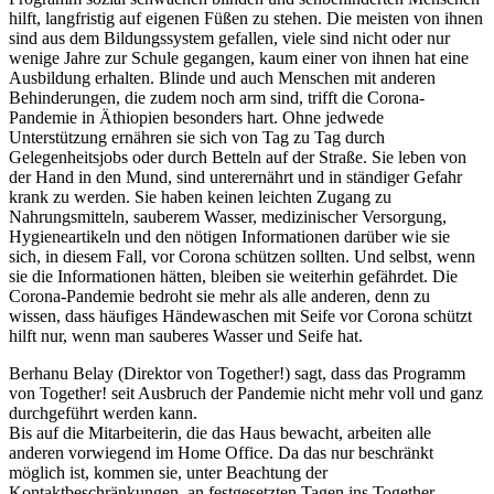
hilft, langfristig auf eigenen Füßen zu stehen. Die meisten von ihnen
sind aus dem Bildungssystem gefallen, viele sind nicht oder nur
wenige Jahre zur Schule gegangen, kaum einer von ihnen hat eine
Ausbildung erhalten. Blinde und auch Menschen mit anderen
Behinderungen, die zudem noch arm sind, trifft die Corona-
Pandemie in Äthiopien besonders hart. Ohne jedwede
Unterstützung ernähren sie sich von Tag zu Tag durch
Gelegenheitsjobs oder durch Betteln auf der Straße. Sie leben von
der Hand in den Mund, sind unterernährt und in ständiger Gefahr
krank zu werden. Sie haben keinen leichten Zugang zu
Nahrungsmitteln, sauberem Wasser, medizinischer Versorgung,
Hygieneartikeln und den nötigen Informationen darüber wie sie
sich, in diesem Fall, vor Corona schützen sollten. Und selbst, wenn
sie die Informationen hätten, bleiben sie weiterhin gefährdet. Die
Corona-Pandemie bedroht sie mehr als alle anderen, denn zu
wissen, dass häufiges Händewaschen mit Seife vor Corona schützt
hilft nur, wenn man sauberes Wasser und Seife hat.
Berhanu Belay (Direktor von Together!) sagt, dass das Programm
von Together! seit Ausbruch der Pandemie nicht mehr voll und ganz
durchgeführt werden kann.
Bis auf die Mitarbeiterin, die das Haus bewacht, arbeiten alle
anderen vorwiegend im Home Office. Da das nur beschränkt
möglich ist, kommen sie, unter Beachtung der
Kontaktbeschränkungen, an festgesetzten Tagen ins Together-