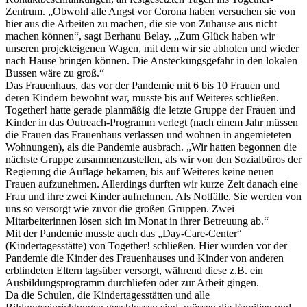
Zentrum. „Obwohl alle Angst vor Corona haben versuchen sie von
hier aus die Arbeiten zu machen, die sie von Zuhause aus nicht
machen können“, sagt Berhanu Belay. „Zum Glück haben wir
unseren projekteigenen Wagen, mit dem wir sie abholen und wieder
nach Hause bringen können. Die Ansteckungsgefahr in den lokalen
Bussen wäre zu groß.“
Das Frauenhaus, das vor der Pandemie mit 6 bis 10 Frauen und
deren Kindern bewohnt war, musste bis auf Weiteres schließen.
Together! hatte gerade planmäßig die letzte Gruppe der Frauen und
Kinder in das Outreach-Programm verlegt (nach einem Jahr müssen
die Frauen das Frauenhaus verlassen und wohnen in angemieteten
Wohnungen), als die Pandemie ausbrach. „Wir hatten begonnen die
nächste Gruppe zusammenzustellen, als wir von den Sozialbüros der
Regierung die Auflage bekamen, bis auf Weiteres keine neuen
Frauen aufzunehmen. Allerdings durften wir kurze Zeit danach eine
Frau und ihre zwei Kinder aufnehmen. Als Notfälle. Sie werden von
uns so versorgt wie zuvor die großen Gruppen. Zwei
Mitarbeiterinnen lösen sich im Monat in ihrer Betreuung ab.“
Mit der Pandemie musste auch das „Day-Care-Center“
(Kindertagesstätte) von Together! schließen. Hier wurden vor der
Pandemie die Kinder des Frauenhauses und Kinder von anderen
erblindeten Eltern tagsüber versorgt, während diese z.B. ein
Ausbildungsprogramm durchliefen oder zur Arbeit gingen.
Da die Schulen, die Kindertagesstätten und alle