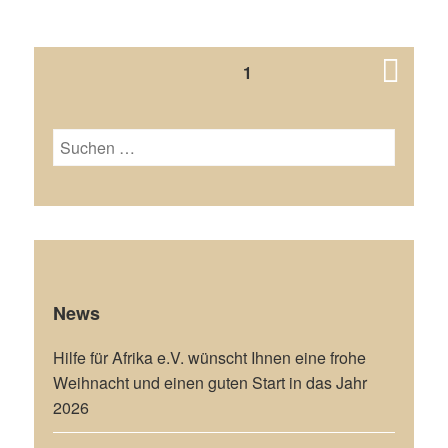
Seitennummerierung
PAGE
1
der
Beiträge
Next
Suchen
nach:
page
News
Hilfe für Afrika e.V. wünscht Ihnen eine frohe
Weihnacht und einen guten Start in das Jahr
2026