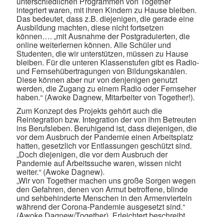
unterschiedlichen Programmen von Together
integriert waren, mit ihren Kindern zu Hause bleiben.
Das bedeutet, dass z.B. diejenigen, die gerade eine
Ausbildung machten, diese nicht fortsetzen
können…. „mit Ausnahme der Postgraduierten, die
online weiterlernen können. Alle Schüler und
Studenten, die wir unterstützen, müssen zu Hause
bleiben. Für die unteren Klassenstufen gibt es Radio-
und Fernsehübertragungen von Bildungskanälen.
Diese können aber nur von denjenigen genutzt
werden, die Zugang zu einem Radio oder Fernseher
haben.“ (Awoke Dagnew, Mitarbeiter von Together!).
Zum Konzept des Projekts gehört auch die
Reintegration bzw. Integration der von ihm Betreuten
ins Berufsleben. Beruhigend ist, dass diejenigen, die
vor dem Ausbruch der Pandemie einen Arbeitsplatz
hatten, gesetzlich vor Entlassungen geschützt sind.
„Doch diejenigen, die vor dem Ausbruch der
Pandemie auf Arbeitssuche waren, wissen nicht
weiter.“ (Awoke Dagnew).
„Wir von Together machen uns große Sorgen wegen
den Gefahren, denen von Armut betroffene, blinde
und sehbehinderte Menschen in den Armenvierteln
während der Corona-Pandemie ausgesetzt sind.“
(Awoke Dagnew/Together). Erleichtert beschreibt