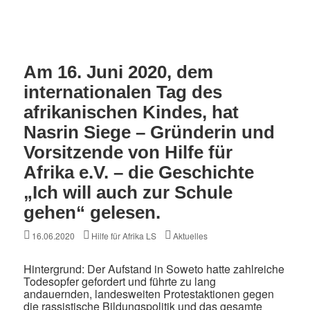
Am 16. Juni 2020, dem
internationalen Tag des
afrikanischen Kindes, hat
Nasrin Siege – Gründerin und
Vorsitzende von Hilfe für
Afrika e.V. – die Geschichte
„Ich will auch zur Schule
gehen“ gelesen.
Posted
Author
Categories
16.06.2020
Hilfe für Afrika LS
Aktuelles
on
Hintergrund: Der Aufstand in Soweto hatte zahlreiche
Todesopfer gefordert und führte zu lang
andauernden, landesweiten Protestaktionen gegen
die rassistische Bildungspolitik und das gesamte