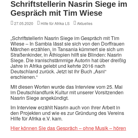
Schriftstellerin Nasrin Siege im
Gespräch mit Tim Wiese
Posted
Author
Categories
27.05.2020
Hilfe für Afrika LS
Aktuelles
on
„Schriftstellerin Nasrin Siege im Gespräch mit Tim
Wiese – In Sambia lässt sie sich von den Dorffrauen
Märchen erzählen, in Tansania kümmert sie sich um
Straßenkinder, in Äthiopien hilft sie Blinden: Nasrin
Siege. Die iranischstämmige Autorin hat über dreißig
Jahre in Afrika gelebt und kehrte 2016 nach
Deutschland zurück. Jetzt ist ihr Buch „Asni“
erschienen.“
Mit diesen Worten wurde das Interview vom 25. Mai
im Deutschlandfunk Kultur mit unserer Vorsitzenden
Nasrin Siege angekündigt.
Im Interview erzählt Nasrin auch von ihrer Arbeit in
den Projekten und wie es zur Gründung des Vereins
Hilfe für Afrika e.V. kam.
Hier können Sie das Gespräch – ohne Musik – hören