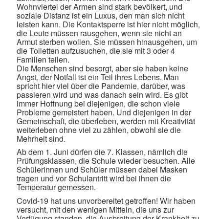
Wohnviertel der Armen sind stark bevölkert, und
soziale Distanz ist ein Luxus, den man sich nicht
leisten kann. Die Kontaktsperre ist hier nicht möglich,
die Leute müssen rausgehen, wenn sie nicht an
Armut sterben wollen. Sie müssen hinausgehen, um
die Toiletten aufzusuchen, die sie mit 3 oder 4
Familien teilen.
Die Menschen sind besorgt, aber sie haben keine
Angst, der Notfall ist ein Teil ihres Lebens. Man
spricht hier viel über die Pandemie, darüber, was
passieren wird und was danach sein wird. Es gibt
immer Hoffnung bei diejenigen, die schon viele
Probleme gemeistert haben. Und diejenigen in der
Gemeinschaft, die überleben, werden mit Kreativität
weiterleben ohne viel zu zählen, obwohl sie die
Mehrheit sind.
Ab dem 1. Juni dürfen die 7. Klassen, nämlich die
Prüfungsklassen, die Schule wieder besuchen. Alle
Schülerinnen und Schüler müssen dabei Masken
tragen und vor Schulantritt wird bei ihnen die
Temperatur gemessen.
Covid-19 hat uns unvorbereitet getroffen! Wir haben
versucht, mit den wenigen Mitteln, die uns zur
Verfügung standen, die Ausbreitung der Krankheit zu