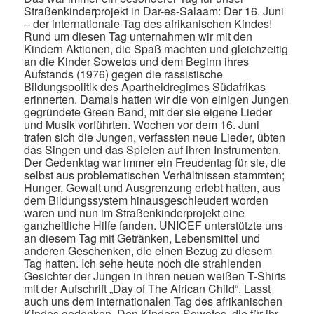
Straßenkinderprojekt in Dar-es-Salaam: Der 16. Juni
– der internationale Tag des afrikanischen Kindes!
Rund um diesen Tag unternahmen wir mit den
Kindern Aktionen, die Spaß machten und gleichzeitig
an die Kinder Sowetos und dem Beginn ihres
Aufstands (1976) gegen die rassistische
Bildungspolitik des Apartheidregimes Südafrikas
erinnerten. Damals hatten wir die von einigen Jungen
gegründete Green Band, mit der sie eigene Lieder
und Musik vorführten. Wochen vor dem 16. Juni
trafen sich die Jungen, verfassten neue Lieder, übten
das Singen und das Spielen auf ihren Instrumenten.
Der Gedenktag war immer ein Freudentag für sie, die
selbst aus problematischen Verhältnissen stammten;
Hunger, Gewalt und Ausgrenzung erlebt hatten, aus
dem Bildungssystem hinausgeschleudert worden
waren und nun im Straßenkinderprojekt eine
ganzheitliche Hilfe fanden. UNICEF unterstützte uns
an diesem Tag mit Getränken, Lebensmittel und
anderen Geschenken, die einen Bezug zu diesem
Tag hatten. Ich sehe heute noch die strahlenden
Gesichter der Jungen in ihren neuen weißen T-Shirts
mit der Aufschrift „Day of The African Child“. Lasst
auch uns dem internationalen Tag des afrikanischen
Kindes gedenken. Den Kindern Sowetos, die für ihr