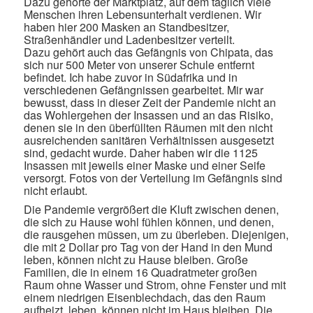
Dazu gehörte der Marktplatz, auf dem täglich viele
Menschen ihren Lebensunterhalt verdienen. Wir
haben hier 200 Masken an Standbesitzer,
Straßenhändler und Ladenbesitzer verteilt.
Dazu gehört auch das Gefängnis von Chipata, das
sich nur 500 Meter von unserer Schule entfernt
befindet. Ich habe zuvor in Südafrika und in
verschiedenen Gefängnissen gearbeitet. Mir war
bewusst, dass in dieser Zeit der Pandemie nicht an
das Wohlergehen der Insassen und an das Risiko,
denen sie in den überfüllten Räumen mit den nicht
ausreichenden sanitären Verhältnissen ausgesetzt
sind, gedacht wurde. Daher haben wir die 1125
Insassen mit jeweils einer Maske und einer Seife
versorgt. Fotos von der Verteilung im Gefängnis sind
nicht erlaubt.
Die Pandemie vergrößert die Kluft zwischen denen,
die sich zu Hause wohl fühlen können, und denen,
die rausgehen müssen, um zu überleben. Diejenigen,
die mit 2 Dollar pro Tag von der Hand in den Mund
leben, können nicht zu Hause bleiben. Große
Familien, die in einem 16 Quadratmeter großen
Raum ohne Wasser und Strom, ohne Fenster und mit
einem niedrigen Eisenblechdach, das den Raum
aufheizt, leben, können nicht im Haus bleiben. Die