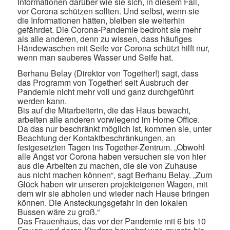
Informationen darüber wie sie sich, in diesem Fall,
vor Corona schützen sollten. Und selbst, wenn sie
die Informationen hätten, bleiben sie weiterhin
gefährdet. Die Corona-Pandemie bedroht sie mehr
als alle anderen, denn zu wissen, dass häufiges
Händewaschen mit Seife vor Corona schützt hilft nur,
wenn man sauberes Wasser und Seife hat.
Berhanu Belay (Direktor von Together!) sagt, dass
das Programm von Together! seit Ausbruch der
Pandemie nicht mehr voll und ganz durchgeführt
werden kann.
Bis auf die Mitarbeiterin, die das Haus bewacht,
arbeiten alle anderen vorwiegend im Home Office.
Da das nur beschränkt möglich ist, kommen sie, unter
Beachtung der Kontaktbeschränkungen, an
festgesetzten Tagen ins Together-Zentrum. „Obwohl
alle Angst vor Corona haben versuchen sie von hier
aus die Arbeiten zu machen, die sie von Zuhause
aus nicht machen können“, sagt Berhanu Belay. „Zum
Glück haben wir unseren projekteigenen Wagen, mit
dem wir sie abholen und wieder nach Hause bringen
können. Die Ansteckungsgefahr in den lokalen
Bussen wäre zu groß.“
Das Frauenhaus, das vor der Pandemie mit 6 bis 10