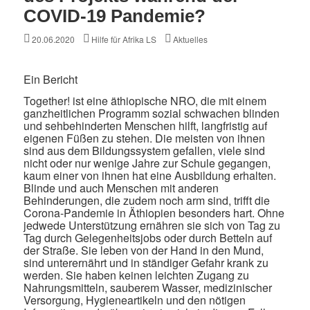
COVID-19 Pandemie?
Posted
Author
Categories
20.06.2020
Hilfe für Afrika LS
Aktuelles
on
Ein Bericht
Together! ist eine äthiopische NRO, die mit einem
ganzheitlichen Programm sozial schwachen blinden
und sehbehinderten Menschen hilft, langfristig auf
eigenen Füßen zu stehen. Die meisten von ihnen
sind aus dem Bildungssystem gefallen, viele sind
nicht oder nur wenige Jahre zur Schule gegangen,
kaum einer von ihnen hat eine Ausbildung erhalten.
Blinde und auch Menschen mit anderen
Behinderungen, die zudem noch arm sind, trifft die
Corona-Pandemie in Äthiopien besonders hart. Ohne
jedwede Unterstützung ernähren sie sich von Tag zu
Tag durch Gelegenheitsjobs oder durch Betteln auf
der Straße. Sie leben von der Hand in den Mund,
sind unterernährt und in ständiger Gefahr krank zu
werden. Sie haben keinen leichten Zugang zu
Nahrungsmitteln, sauberem Wasser, medizinischer
Versorgung, Hygieneartikeln und den nötigen