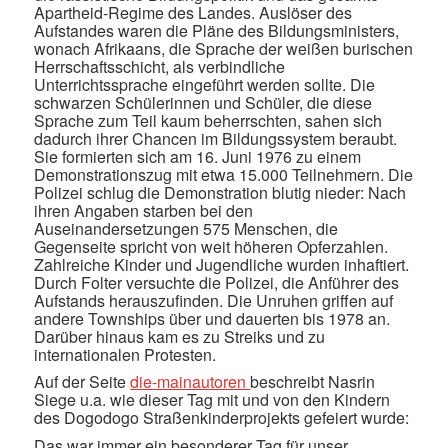
Apartheid-Regime des Landes. Auslöser des
Aufstandes waren die Pläne des Bildungsministers,
wonach Afrikaans, die Sprache der weißen burischen
Herrschaftsschicht, als verbindliche
Unterrichtssprache eingeführt werden sollte. Die
schwarzen Schülerinnen und Schüler, die diese
Sprache zum Teil kaum beherrschten, sahen sich
dadurch ihrer Chancen im Bildungssystem beraubt.
Sie formierten sich am 16. Juni 1976 zu einem
Demonstrationszug mit etwa 15.000 Teilnehmern. Die
Polizei schlug die Demonstration blutig nieder: Nach
ihren Angaben starben bei den
Auseinandersetzungen 575 Menschen, die
Gegenseite spricht von weit höheren Opferzahlen.
Zahlreiche Kinder und Jugendliche wurden inhaftiert.
Durch Folter versuchte die Polizei, die Anführer des
Aufstands herauszufinden. Die Unruhen griffen auf
andere Townships über und dauerten bis 1978 an.
Darüber hinaus kam es zu Streiks und zu
internationalen Protesten.
Auf der Seite
die-mainautoren
beschreibt Nasrin
Siege u.a. wie dieser Tag mit und von den Kindern
des Dogodogo Straßenkinderprojekts gefeiert wurde:
Das war immer ein besonderer Tag für unser