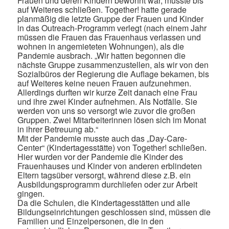
Frauen und deren Kindern bewohnt war, musste bis
auf Weiteres schließen. Together! hatte gerade
planmäßig die letzte Gruppe der Frauen und Kinder
in das Outreach-Programm verlegt (nach einem Jahr
müssen die Frauen das Frauenhaus verlassen und
wohnen in angemieteten Wohnungen), als die
Pandemie ausbrach. „Wir hatten begonnen die
nächste Gruppe zusammenzustellen, als wir von den
Sozialbüros der Regierung die Auflage bekamen, bis
auf Weiteres keine neuen Frauen aufzunehmen.
Allerdings durften wir kurze Zeit danach eine Frau
und ihre zwei Kinder aufnehmen. Als Notfälle. Sie
werden von uns so versorgt wie zuvor die großen
Gruppen. Zwei Mitarbeiterinnen lösen sich im Monat
in ihrer Betreuung ab.“
Mit der Pandemie musste auch das „Day-Care-
Center“ (Kindertagesstätte) von Together! schließen.
Hier wurden vor der Pandemie die Kinder des
Frauenhauses und Kinder von anderen erblindeten
Eltern tagsüber versorgt, während diese z.B. ein
Ausbildungsprogramm durchliefen oder zur Arbeit
gingen.
Da die Schulen, die Kindertagesstätten und alle
Bildungseinrichtungen geschlossen sind, müssen die
Familien und Einzelpersonen, die in den