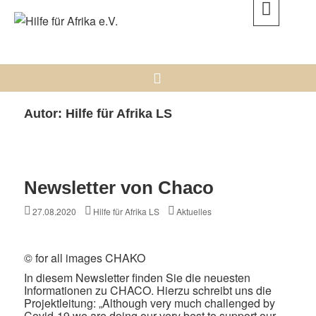
Skip
to
Hilfe für Afrika e.V.
content
DAMIT UNTERSTÜTZUNG NICHT IM SANDE VERLÄUFT.
Search
Autor:
Hilfe für Afrika LS
Newsletter von Chaco
Posted
Author
Categories
27.08.2020
Hilfe für Afrika LS
Aktuelles
on
© for all images CHAKO
In diesem Newsletter finden Sie die neuesten
Informationen zu CHACO. Hierzu schreibt uns die
Projektleitung: „Although very much challenged by
Covid-19 we are doing our very best to support our