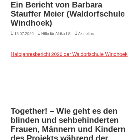
Ein Bericht von Barbara
Stauffer Meier (Waldorfschule
Windhoek)
Posted
Author
Categories
13.07.2020
Hilfe für Afrika LS
Aktuelles
on
Halbjahresbericht 2020 der Waldorfschule Windhoek
Together! – Wie geht es den
blinden und sehbehinderten
Frauen, Männern und Kindern
des Projekts während der