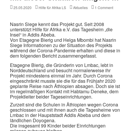
Posted
Author
Categories
25.05.2020
Hilfe für Afrika LS
Aktuelles
1 Comment
on
Nasrin Siege kennt das Projekt gut. Seit 2008
unterstützt Hilfe für Afrika e.V. das Tagesheim „die
Insel“ in Addis Abeba.
Von Etagegne Bierig und Helga Mbombi hat Nasrin
Siege Informationen zu der Situation des Projekts
während der Corona-Pandemie erhalten und diese in
dem folgenden Bericht zusammengefasst.
Etagegne Bierig, die Gründerin von Lmbac, lebt in
Norddeutschland und besucht normalerweise ihr
Projekt mindestens einmal im Jahr. Durch Corona
eingeschränkt musste sie die für das Frühjahr 2020
geplante Reise nach Äthiopien absagen. Doch sie ist
im regelmäßigen Kontakt mit Habtamu Deneke, dem
Projektleiter beider Tageseinrichtungen.
Zurzeit sind die Schulen in Äthiopien wegen Corona
geschlossen und mit ihnen auch die Tagesheime von
Lmbac in der Haupststadt Addis Abeba und dem
ländlichen Doyogena.
Die insgesamt 99 Kinder beider Einrichtungen
müssen zuhause bleiben.