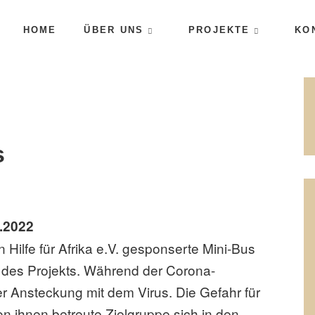
HOME
ÜBER UNS
PROJEKTE
KO
.
s
s
8.2022
 Hilfe für Afrika e.V. gesponserte Mini-Bus
uf des Projekts. Während der Corona-
er Ansteckung mit dem Virus. Die Gefahr für
on ihnen betreute Zielgruppe sich in den