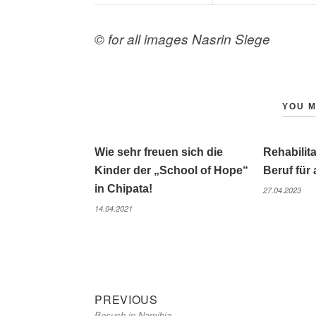
© for all images Nasrin Siege
YOU M
Wie sehr freuen sich die
Rehabilit
Kinder der „School of Hope“
Beruf für 
in Chipata!
27.04.2023
14.04.2021
Previous
Beitragsnavigation
PREVIOUS
Besuch in Namibia