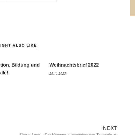
IGHT ALSO LIKE
ation, Bildung und
Weihnachtsbrief 2022
alle!
29.11.2022
Next
NEXT
Sing It Loud – Der Kanaani Jugendchor aus Tansania zu