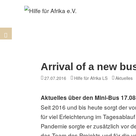
Hilfe für Afrika e.V.
DAMIT UNTERSTÜTZUNG NICHT IM SANDE VERLÄUFT
Skip
Search
to
content
Arrival of a new bu
Posted
Author
Categorie
27.07.2016
Hilfe für Afrika LS
Aktuelles
on
Aktuelles über den Mini-Bus 17.0
Seit 2016 und bis heute sorgt der von
für viel Erleichterung im Tagesabla
Pandemie sorgte er zusätzlich vor d
das Team des Projekts und für die v